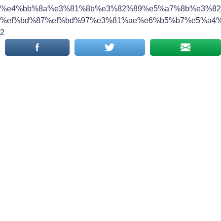
%e4%bb%8a%e3%81%8b%e3%82%89%e5%a7%8b%e3%82
%ef%bd%87%ef%bd%97%e3%81%ae%e6%b5%b7%e5%a4
2