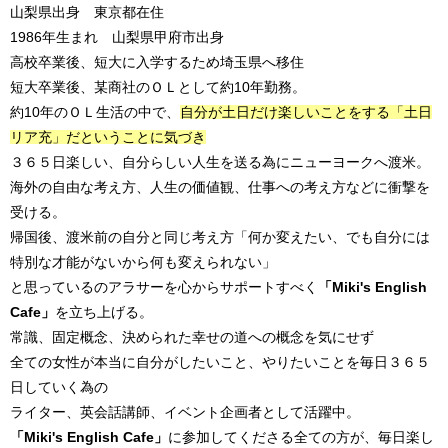
山梨県出身 東京都在住
1986年生まれ 山梨県甲府市出身
高校卒業後、短大に入学するため埼玉県へ移住
短大卒業後、某商社のＯＬとして約10年勤務。
約10年のＯＬ生活の中で、
自分が土日だけ楽しいことをする「土日
リア充」だということに気づき
３６５日楽しい、自分らしい人生を送る為にニューヨークへ渡米。
海外の自由な考え方、人生の価値観、仕事への考え方などに衝撃を
受ける。
帰国後、渡米前の自分と同じ考え方「何か変えたい、でも自分には
特別な才能がないから何も変えられない」
と思っているのアラサーを心からサポートすべく
「Miki's English
Cafe」
を立ち上げる。
常識、固定概念、決められた幸せの道への概念を気にせず
全ての女性が本当に自分がしたいこと、やりたいことを毎日３６５
日していく為の
ライター、英会話講師、イベント企画者として活躍中。
「Miki's English Cafe」
に参加してくださる全ての方が、毎日楽し