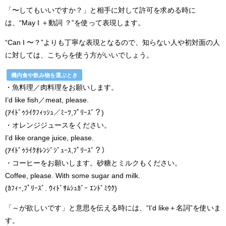
「〜してもいいですか？」と相手に対して許可を求める時に
は、“May I ＋動詞 ？”を使って表現します。
“Can I 〜？”よりも丁寧な表現となるので、知らない人や初対面の人
に対しては、こちらを使う方がいいでしょう。
機内食や飲み物を選ぶとき
・魚料理／肉料理をお願いします。
I’d like fish／meat, please.
(ｱｲﾄﾞｩﾗｲｸﾌｨｯｼｭ／ﾐｰﾂ,ﾌﾟﾘｰｽﾞ？)
・オレンジジュースをください。
I’d like orange juice, please.
(ｱｲﾄﾞｩﾗｲｸｵﾚﾝｼﾞｼﾞｭｰｽ,ﾌﾟﾘｰｽﾞ？）
・コーヒーをお願いします。砂糖とミルクもください。
Coffee, please. With some sugar and milk.
(ｶﾌｨｰ,ﾌﾟﾘｰｽﾞ. ｳｨﾄﾞｻﾑｼｭｶﾞｰ ｴﾝﾄﾞﾐｳｸ)
「～が欲しいです」と意思を伝える時には、“I’d like＋名詞”を使いま
す。