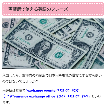
両替所で使える英語のフレーズ
入国したら、空港内の両替所で日本円を現地の通貨にする方も多い
のではないでしょうか？
両替所は英語で
“exchange counter(ｴｸｽﾁｪﾝｼﾞ ｶｳﾝﾀ
ｰ）”や“currency exchange office（ｶﾚﾝｼｰ ｴｸｽﾁｪﾝｼﾞ ｵﾌｨｽ)”
といい
ます。