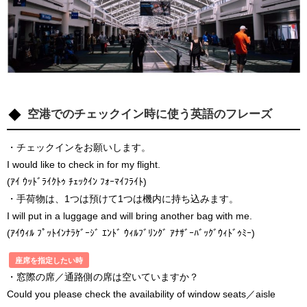
空港でのチェックイン時に使う英語のフレーズ
・チェックインをお願いします。
I would like to check in for my flight.
(ｱｲ ｳｯﾄﾞﾗｲｸﾄｩ ﾁｪｯｸｲﾝ ﾌｫｰﾏｲﾌﾗｲﾄ)
・手荷物は、1つは預けて1つは機内に持ち込みます。
I will put in a luggage and will bring another bag with me.
(ｱｲｳｨﾙ ﾌﾟｯﾄｲﾝﾅﾗｹﾞｰｼﾞ ｴﾝﾄﾞ ｳｨﾙﾌﾞﾘﾝｸﾞ ｱﾅｻﾞｰﾊﾞｯｸﾞｳｨﾄﾞｩﾐｰ)
座席を指定したい時
・窓際の席／通路側の席は空いていますか？
Could you please check the availability of window seats／aisle