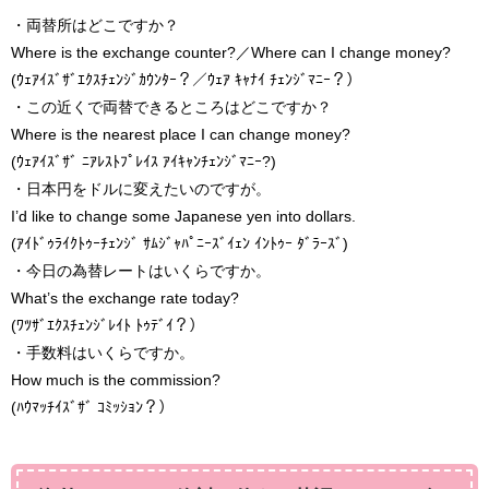
・両替所はどこですか？
Where is the exchange counter?／Where can I change money?
(ｳｪｱｲｽﾞｻﾞｴｸｽﾁｪﾝｼﾞｶｳﾝﾀｰ？／ｳｪｱ ｷｬﾅｲ ﾁｪﾝｼﾞﾏﾆｰ？）
・この近くで両替できるところはどこですか？
Where is the nearest place I can change money?
(ｳｪｱｲｽﾞｻﾞ ﾆｱﾚｽﾄﾌﾟﾚｲｽ ｱｲｷｬﾝﾁｪﾝｼﾞﾏﾆｰ?)
・日本円をドルに変えたいのですが。
I’d like to change some Japanese yen into dollars.
(ｱｲﾄﾞｩﾗｲｸﾄｩｰﾁｪﾝｼﾞ ｻﾑｼﾞｬﾊﾟﾆｰｽﾞｲｪﾝ ｲﾝﾄｩｰ ﾀﾞﾗｰｽﾞ)
・今日の為替レートはいくらですか。
What’s the exchange rate today?
(ﾜﾂｻﾞｴｸｽﾁｪﾝｼﾞﾚｲﾄ ﾄｩﾃﾞｲ？）
・手数料はいくらですか。
How much is the commission?
(ﾊｳﾏｯﾁｲｽﾞｻﾞ ｺﾐｯｼｮﾝ？）