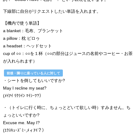
下線部に自分がリクエストしたい単語を入れます。
【機内で使う単語】
a blanket：毛布、ブランケット
a pillow：枕 ピロゥ
a headset：ヘッドセット
cup of ○○：○○を１杯（○○の部分はジュースの名前やコーヒー・お茶
が入れられます）
前後・隣りに座っている人に対して
・シートを倒してもいいですか?
May I recline my seat?
(ﾒｲｱｲ ﾘｸﾗｲﾝ ﾏｲｼｰﾂ?）
・（トイレに行く時に、ちょっとどいて欲しい時）すみません。ち
ょっといいですか?
Excuse me. May I?
(ｴｸｽｷｭｰｽﾞﾐｰ,ﾒィｱｲ？）