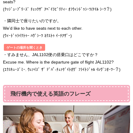
seats?
(ｸｯｼﾞｭｰﾌﾟﾘｰｽﾞ ﾁｪｯｸｻﾞ ｱﾍﾞｲﾗﾋﾞﾘﾃｨｰ ｵﾌｳｨﾝﾄﾞｩｼｰﾂ/ｱｲﾙ ｼｰﾂ？)
・隣同士で座りたいのですが。
We’d like to have seats next to each other.
(ｳｨｰﾄﾞｩﾗｲｸﾄｩｰ ﾊｳﾞｼｰﾂ ﾈｸｽﾄｩ ｲｰﾁｱｻﾞｰ)
ゲートの場所を聞くとき
・すみません、JAL1102便の搭乗口はどこですか？
Excuse me. Where is the departure gate of flight JAL1102?
(ｴｸｽｷｭｰｽﾞﾐｰ. ｳｪｧｲｽﾞ ｻﾞ ﾃﾞﾊﾟ-ﾁｭｧｹﾞｲﾄｵｳﾞ ﾌﾗｲﾄｼﾞｬﾙ ｲﾚｳﾞﾝｵｰﾂｰ？)
飛行機内で使える英語のフレーズ