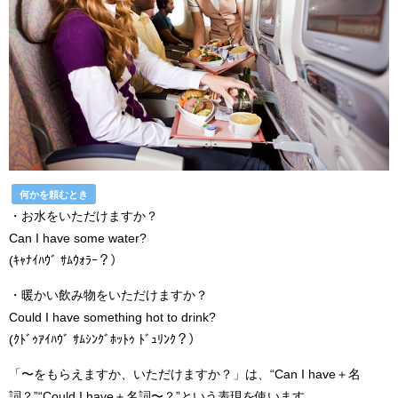
何かを頼むとき
・お水をいただけますか？
Can I have some water?
(ｷｬﾅｲﾊｳﾞ ｻﾑｳｫﾗｰ？）
・暖かい飲み物をいただけますか？
Could I have something hot to drink?
(ｸﾄﾞｩｱｲﾊｳﾞ ｻﾑｼﾝｸﾞﾎｯﾄｩ ﾄﾞｭﾘﾝｸ？）
「〜をもらえますか、いただけますか？」は、“Can I have＋名
詞？”“Could I have＋名詞〜？”という表現を使います。