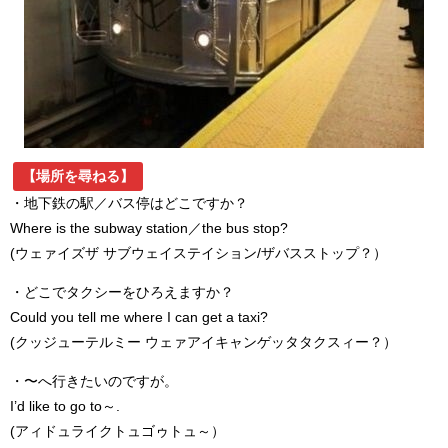
【場所を尋ねる】
・地下鉄の駅／バス停はどこですか？
Where is the subway station／the bus stop?
(ウェァイズザ サブウェイステイション/ザバスストップ？）
・どこでタクシーをひろえますか？
Could you tell me where I can get a taxi?
(クッジューテルミー ウェァアイキャンゲッタタクスィー？）
・〜へ行きたいのですが。
I’d like to go to～.
(アィドュライクトュゴゥトュ～）