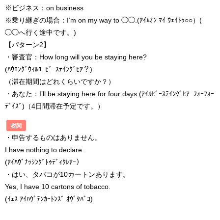
※ビジネス：on business
※乗り継ぎの場合：I’m on my way to ◯◯.(ｱｲﾑｵﾝ ﾏｲ ｳｪｲﾄｩ○○）(
◯◯へ行く途中です。)
【パターン2】
・審査官：How long will you be staying here?
(ﾊｳﾛﾝｸﾞｳｨﾙﾕｰﾋﾞｰｽﾃｲﾝｸﾞﾋｱ？)
（滞在期間はどれくらいですか？）
・あなた：I’ll be staying here for four days.(ｱｲﾙﾋﾞｰｽﾃｲﾝｸﾞﾋｱ ﾌｫｰﾌｫｰ
ﾃﾞｲｽﾞ)（4日間滞在予定です。）
税関
・申告するものはありません。
I have nothing to declare.
(ｱｲﾊｳﾞﾅｯｼﾝｸﾞﾄｩﾃﾞｨｸﾚｱｰ）
・はい、タバコが10カートンあります。
Yes, I have 10 cartons of tobacco.
(ｲｪｽ ｱｲﾊｳﾞﾃﾝｶｰﾄﾝｽﾞ ｵｳﾞﾀﾊﾞｺ)