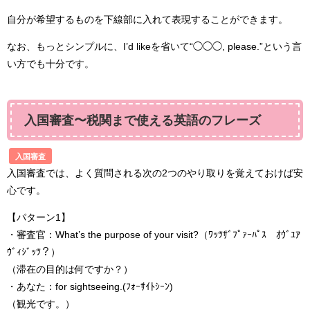
自分が希望するものを下線部に入れて表現することができます。
なお、もっとシンプルに、I’d likeを省いて“◯◯◯, please.”という言
い方でも十分です。
入国審査〜税関まで使える英語のフレーズ
入国審査
入国審査では、よく質問される次の2つのやり取りを覚えておけば安
心です。
【パターン1】
・審査官：What’s the purpose of your visit?（ﾜｯﾂｻﾞﾌﾟｧｰﾊﾟｽ ｵｳﾞﾕｱ
ｳﾞｨｼﾞｯﾂ？）
（滞在の目的は何ですか？）
・あなた：for sightseeing.(ﾌｫｰｻｲﾄｼｰﾝ)
（観光です。）