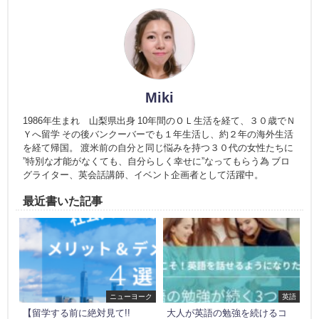
Miki
1986年生まれ 山梨県出身 10年間のＯＬ生活を経て、３０歳でＮ
Ｙへ留学 その後バンクーバーでも１年生活し、約２年の海外生活
を経て帰国。 渡米前の自分と同じ悩みを持つ３０代の女性たちに
”特別な才能がなくても、自分らしく幸せに”なってもらう為 ブロ
グライター、英会話講師、イベント企画者として活躍中。
最近書いた記事
ニューヨーク
英語
【留学する前に絶対見て!!
大人が英語の勉強を続けるコ