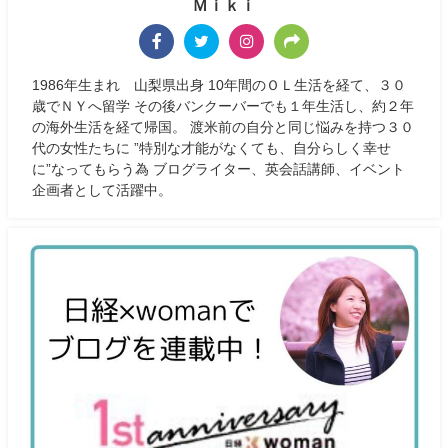
Ｍｉｋｉ
1986年生まれ 山梨県出身 10年間のＯＬ生活を経て、３０
歳でＮＹへ留学 その後バンクーバーでも１年生活し、約２年
の海外生活を経て帰国。 渡米前の自分と同じ悩みを持つ３０
代の女性たちに ”特別な才能がなくても、自分らしく幸せ
に”なってもらう為 ブログライター、英会話講師、イベント
企画者として活躍中。