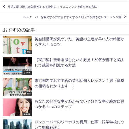
英語の聞き流しは効果がある！絶対に！リスニングを上達させる方法
バンクーバーを観光する方におすすめする！地元民が好きなレストラン５選
おすすめの記事
英会話講師が気づいた、英語の上達が早い人の特徴か
ら学ぶ４つコツ
英語
【実用編】残業削減したい方必見！30代が部下と協力
して残業を削減する方法
ビジネス
東京都内でおすすめの英会話個人レッスン４選（価格
の相場もわかります！）
英語
あなたの好きな事がわからない？好きな事が絶対に見
つかる４つのステップ
女性必見
バンクーバーのワーホリの費用・仕事・語学学校につ
いて徹底解説！