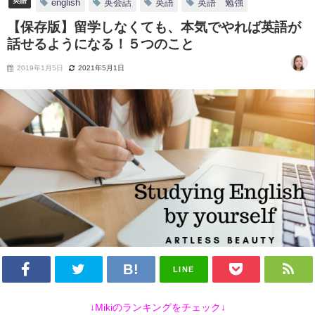
英語
english
英会話
英語
英語 勉強
【保存版】留学しなくても、本気でやれば英語が
話せるようになる！５つのこと
2019年1月5日
2021年5月1日
LINE
↓Mikiのランキングをチェック↓