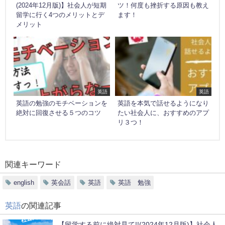
(2024年12月版)】社会人が短期
ツ！何度も挫折する原因も教え
留学に行く4つのメリットとデ
ます！
メリット
英語
英語
英語の勉強のモチベーションを
英語を本気で話せるようになり
絶対に回復させる５つのコツ
たい社会人に、おすすめのアプ
リ３つ！
関連キーワード
english
英会話
英語
英語 勉強
英語
の関連記事
【留学する前に絶対見て!!(2024年12月版)】社会人