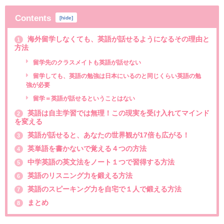
Contents
[
hide
]
海外留学しなくても、英語が話せるようになるその理由と
1
方法
留学先のクラスメイトも英語が話せない
留学しても、英語の勉強は日本にいるのと同じくらい英語の勉
強が必要
留学＝英語が話せるということはない
英語は自主学習では無理！この現実を受け入れてマインド
2
を変える
英語が話せると、あなたの世界観が17倍も広がる！
3
英単語を書かないで覚える４つの方法
4
中学英語の英文法をノート１つで習得する方法
5
英語のリスニング力を鍛える方法
6
英語のスピーキング力を自宅で１人で鍛える方法
7
まとめ
8