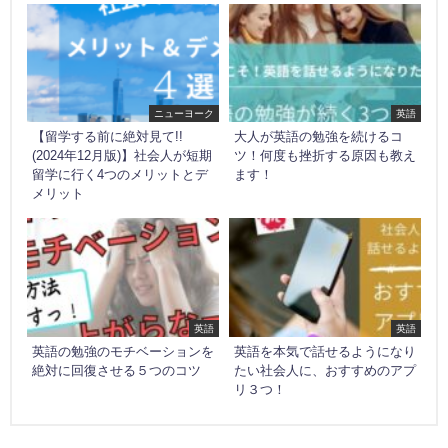
ニューヨーク
英語
【留学する前に絶対見て!!
大人が英語の勉強を続けるコ
(2024年12月版)】社会人が短期
ツ！何度も挫折する原因も教え
留学に行く4つのメリットとデ
ます！
メリット
英語
英語
英語の勉強のモチベーションを
英語を本気で話せるようになり
絶対に回復させる５つのコツ
たい社会人に、おすすめのアプ
リ３つ！