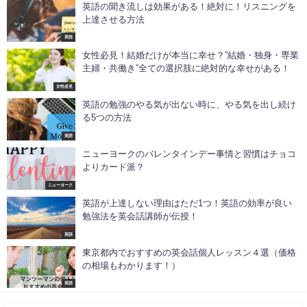
英語の聞き流しは効果がある！絶対に！リスニングを
上達させる方法
英語
女性必見！結婚だけが本当に幸せ？”結婚・独身・専業
主婦・共働き”全ての選択肢に絶対的な幸せがある！
女性必見
英語の勉強のやる気が出ない時に、やる気を出し続け
る5つの方法
英語
ニューヨークのバレンタインデー事情と習慣はチョコ
よりカード派？
ニューヨーク
英語が上達しない理由はただ1つ！英語の効率が良い
勉強法を英会話講師が伝授！
英語
東京都内でおすすめの英会話個人レッスン４選（価格
の相場もわかります！）
英語