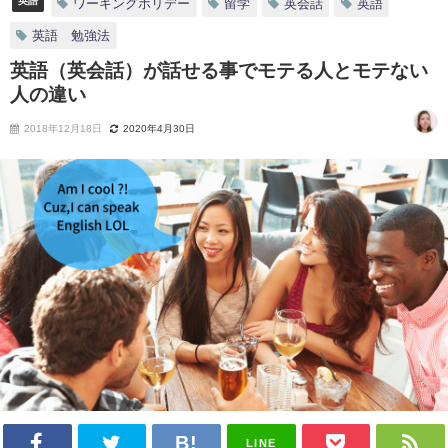
英語
ワーキングホリデー
留学
英会話
英語
英語 勉強法
英語（英会話）が話せる事でモテる人とモテない
人の違い
2018年12月18日
2020年4月30日
LINE