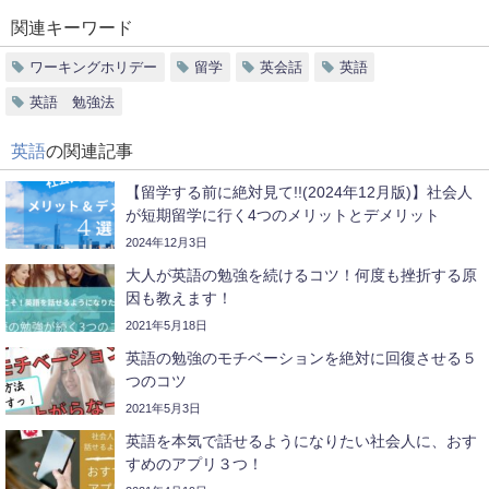
関連キーワード
ワーキングホリデー
留学
英会話
英語
英語 勉強法
英語
の関連記事
【留学する前に絶対見て!!(2024年12月版)】社会人
が短期留学に行く4つのメリットとデメリット
2024年12月3日
大人が英語の勉強を続けるコツ！何度も挫折する原
因も教えます！
2021年5月18日
英語の勉強のモチベーションを絶対に回復させる５
つのコツ
2021年5月3日
英語を本気で話せるようになりたい社会人に、おす
すめのアプリ３つ！