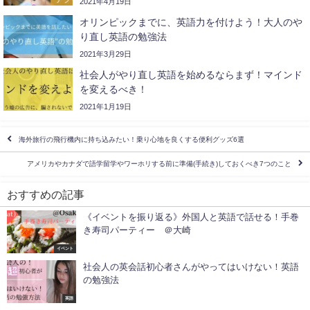
2021年4月19日
オリンピックまでに、英語力を付けよう！大人のや
り直し英語の勉強法
2021年3月29日
社会人がやり直し英語を始めるならまず！マインド
を変えるべき！
2021年1月19日
海外旅行の飛行機内に持ち込みたい！乗り心地を良くする便利グッズ6選
アメリカやカナダで語学留学やワーホリする前に準備(手続き)しておくべき7つのこと
おすすめの記事
《イベントを振り返る》外国人と英語で話せる！手巻
き寿司パーティー ＠大崎
イベント
社会人の英会話初心者さんがやってはいけない！英語
の勉強法
英語