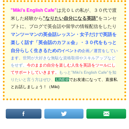
"Miki's English Cafe"
は元ＯＬの私が、
３０代で渡
米した経験から
"なりたい自分になる英語
"
をコンセ
プトに、
ブログで英会話や留学の情報配信をしたり
マンツーマンの英会話レッスン・女子だけで英語を
楽しく話す「英会話のカフェ会」・３０代をもっと
自分らしく生きるための
イベントの
企画／運営をしてい
ます
。
世間が大好きな無駄な資格取得やスキルアップなど
をせず、
今のままの自分を楽しむ人生を英語をツールにし
てサポートしていきます。
もっと”Miki's English Cafe"を知
りたいと言う方はぜひ、
LINE＠
でお友達になって、直接私
とお話しましょう！（Miki)