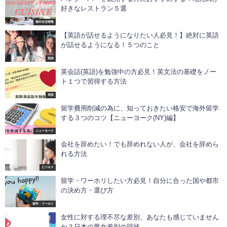
好きなレストラン５選
海外生活情報
【英語が話せるようになりたい人必見！】絶対に英語
が話せるようになる！５つのこと
英語
英会話(英語)を勉強中の方必見！英文法の基礎をノー
ト１つで習得する方法
英語
留学費用削減の為に、知っておきたい格安で海外留学
する３つのコツ【ニューヨーク(NY)編】
ニューヨーク
会社を辞めたい！でも辞めれない人が、会社を辞めら
れる方法
ビジネス
留学・ワーホリしたい方必見！自分に合った国や都市
の決め方・選び方
留学・ワーホリ
女性に対する理不尽な差別、あなたも感じていません
か？日本の男女差別の現状