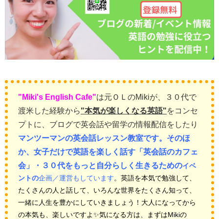
"Miki's English Cafe"
は元ＯＬのMikiが、
３０代で
渡米した経験から
"本気が楽しくなる英語
"
をコンセ
プトに、
ブログで英会話や留学の情報配信をしたり
マンツーマンの英会話レッスン教室です。そのほ
か、女子だけで英語を楽しく話す「英会話のカフェ
会」・３０代をもっと自分らしく生きるための
イベ
ントの
企画／運営もしています
。英語を本気で勉強して、
たくさんの人と話して、いろんな世界をたくさん知って、
一緒に人生を豊かにしていきましょう！大人になってから
の本気も、楽しいですよ✨気になる方は、まずはMikiの