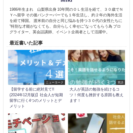
1986年生まれ 山梨県出身 10年間のＯＬ生活を経て、３０歳でＮ
Ｙへ留学 その後バンクーバーでも１年生活し、約２年の海外生活
を経て帰国。 渡米前の自分と同じ悩みを持つ３０代の女性たちに
”特別な才能がなくても、自分らしく幸せに”なってもらう為 ブロ
グライター、英会話講師、イベント企画者として活躍中。
最近書いた記事
ニューヨーク
英語
【留学する前に絶対見て!!
大人が英語の勉強を続けるコ
(2024年12月版)】社会人が短期
ツ！何度も挫折する原因も教え
留学に行く4つのメリットとデ
ます！
メリット