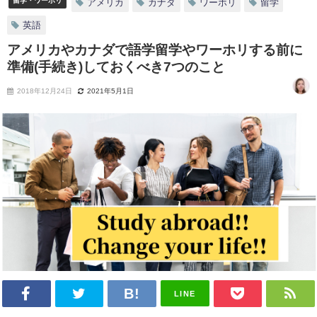
留学・ワーホリ
アメリカ
カナダ
ワーホリ
留学
英語
アメリカやカナダで語学留学やワーホリする前に
準備(手続き)しておくべき7つのこと
2018年12月24日
2021年5月1日
LINE