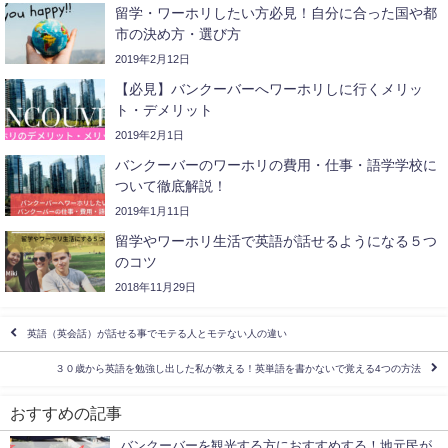
留学・ワーホリしたい方必見！自分に合った国や都
市の決め方・選び方
2019年2月12日
【必見】バンクーバーへワーホリしに行くメリッ
ト・デメリット
2019年2月1日
バンクーバーのワーホリの費用・仕事・語学学校に
ついて徹底解説！
2019年1月11日
留学やワーホリ生活で英語が話せるようになる５つ
のコツ
2018年11月29日
英語（英会話）が話せる事でモテる人とモテない人の違い
３０歳から英語を勉強し出した私が教える！英単語を書かないで覚える4つの方法
おすすめの記事
バンクーバーを観光する方におすすめする！地元民が