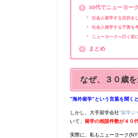
30代でニューヨー
5
社会人留学する目的を
社会人留学する予算を
ニューヨークへ行く前
まとめ
6
なぜ、３０歳を
”海外留学”という言葉を聞く
しかし、大手留学会社
"留学ジ
いて、
留学の相談件数が４０代
実際に、私もニューヨーク(NY