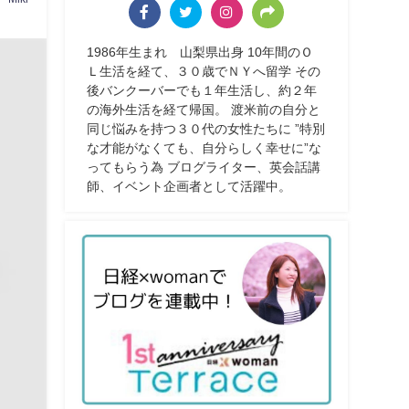
1986年生まれ 山梨県出身 10年間のＯ
Ｌ生活を経て、３０歳でＮＹへ留学 その
後バンクーバーでも１年生活し、約２年
の海外生活を経て帰国。 渡米前の自分と
同じ悩みを持つ３０代の女性たちに ”特別
な才能がなくても、自分らしく幸せに”な
ってもらう為 ブログライター、英会話講
師、イベント企画者として活躍中。