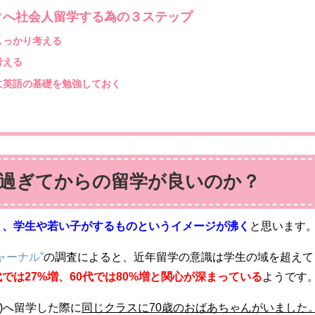
クへ社会人留学する為の３ステップ
しっかり考える
考える
に英語の基礎を勉強しておく
過ぎてからの留学が良いのか？
と、学生や若い子がするものというイメージが沸く
と思います
ャーナル”
の調査によると、近年留学の意識は学生の域を超えて
では27%増、60代では80%増と関心が深まっている
ようです
)へ留学した際に
同じクラスに70歳のおばあちゃんがいました