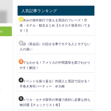
人気記事ランキング
夏休みの海外旅行で使える英語のフレーズ！空
港・ホテル・観光まとめ【カタカナ発音付いてま
す！】
ly
英語（英会話）が話せる事でモテる人とモテない
人の違い
誰でもわかる！アメリカの中間選挙を図でわかり
やすく解説！
《イベントを振り返る》外国人と英語で話せる！
手巻き寿司パーティー ＠大崎
て
アメリカ・カナダ留学の準備で絶対に必要な持ち
物10選【チェックリスト有】