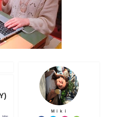
)
Ｍｉｋｉ
Miki