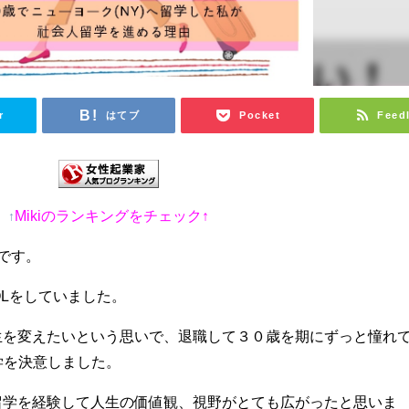
r
はてブ
Pocket
Feed
Mikiのランキングをチェック↑
↑
)です。
OLをしていました。
生を変えたいという思いで、退職して３０歳を期にずっと憧れ
学を決意しました。
留学を経験して人生の価値観、視野がとても広がったと思いま