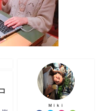
コ
Ｍｉｋｉ
Miki