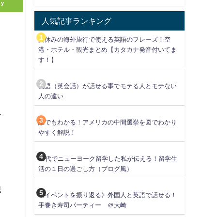
ly
人気記事ランキング
夏休みの海外旅行で使える英語のフレーズ！空
港・ホテル・観光まとめ【カタカナ発音付いてま
す！】
英語（英会話）が話せる事でモテる人とモテない
人の違い
れ
誰でもわかる！アメリカの中間選挙を図でわかり
やすく解説！
30代でニューヨーク留学した私が伝える！留学生
活の１日の過ごし方（ブログ風）
伝
《イベントを振り返る》外国人と英語で話せる！
手巻き寿司パーティー ＠大崎