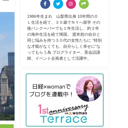
1986年生まれ 山梨県出身 10年間のＯ
Ｌ生活を経て、３０歳でＮＹへ留学 その
後バンクーバーでも１年生活し、約２年
の海外生活を経て帰国。 渡米前の自分と
同じ悩みを持つ３０代の女性たちに ”特別
な才能がなくても、自分らしく幸せに”な
ってもらう為 ブログライター、英会話講
師、イベント企画者として活躍中。