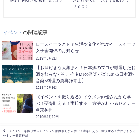
絶対に回復させる５つのコツ
たい社会人に、おすすめのアプ
リ３つ！
イベント
の関連記事
ロースイーツとＮＹ生活や文化がわかる！スイーツ
女子会開催のお知らせ
2019年6月2日
【お酒好きな人集まれ！日本酒のプロが厳選したお
酒を飲みながら、有名DJの音楽が楽しめる日本酒×
音楽×料理の祭典@青山】
2019年5月9日
《イベントを振り返る》イケメン俳優さんから学
ぶ！夢を叶える！実現する！方法がわかるセミナー
＠東神田
2019年4月12日
《イベントを振り返る》イケメン俳優さんから学ぶ！夢を叶える！実現する！方法がわかる
セミナー＠東神田