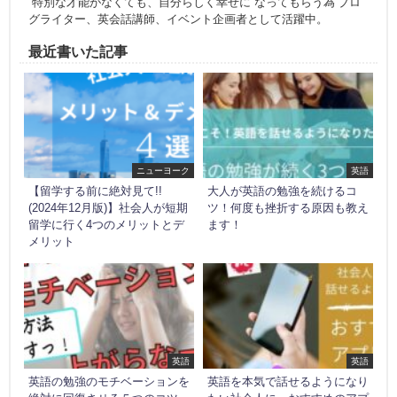
”特別な才能がなくても、自分らしく幸せに”なってもらう為 ブロ
グライター、英会話講師、イベント企画者として活躍中。
最近書いた記事
ニューヨーク
英語
【留学する前に絶対見て!!
大人が英語の勉強を続けるコ
(2024年12月版)】社会人が短期
ツ！何度も挫折する原因も教え
留学に行く4つのメリットとデ
ます！
メリット
英語
英語
英語の勉強のモチベーションを
英語を本気で話せるようになり