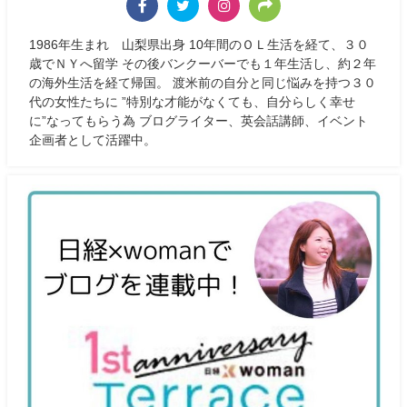
1986年生まれ 山梨県出身 10年間のＯＬ生活を経て、３０
歳でＮＹへ留学 その後バンクーバーでも１年生活し、約２年
の海外生活を経て帰国。 渡米前の自分と同じ悩みを持つ３０
代の女性たちに ”特別な才能がなくても、自分らしく幸せ
に”なってもらう為 ブログライター、英会話講師、イベント
企画者として活躍中。