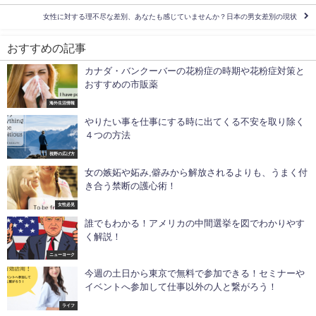
女性に対する理不尽な差別、あなたも感じていませんか？日本の男女差別の現状
おすすめの記事
カナダ・バンクーバーの花粉症の時期や花粉症対策と
おすすめの市販薬
海外生活情報
やりたい事を仕事にする時に出てくる不安を取り除く
４つの方法
視野の広げ方
女の嫉妬や妬み,僻みから解放されるよりも、うまく付
き合う禁断の護心術！
女性必見
誰でもわかる！アメリカの中間選挙を図でわかりやす
く解説！
ニューヨーク
今週の土日から東京で無料で参加できる！セミナーや
イベントへ参加して仕事以外の人と繋がろう！
ライフ