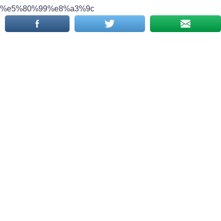
%e5%80%99%e8%a3%9c