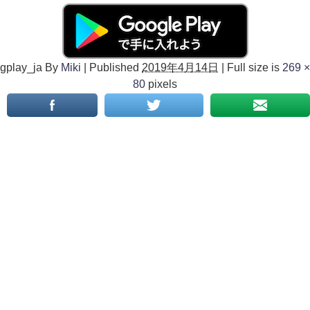
gplay_ja
By
Miki
|
Published
2019年4月14日
|
Full size is
269 ×
80
pixels