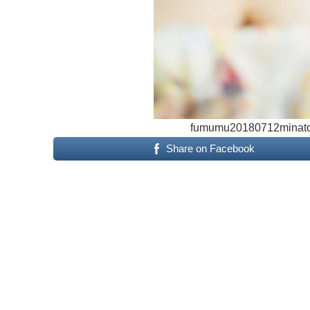
fumumu20180712minato
Share on Facebook