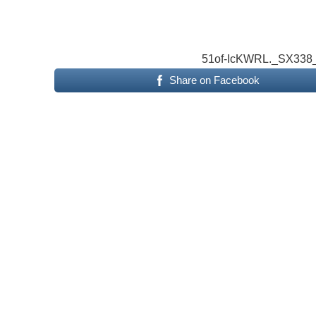
51of-IcKWRL._SX338
Share on Facebook