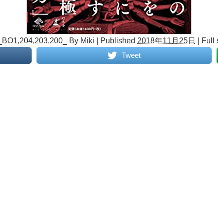
_BO1,204,203,200_
By
Miki
|
Published
2018年11月25日
|
Full 
Tweet