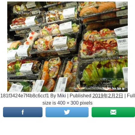
181f3424e7f4b8c6ccf1
By
Miki
|
Published
2019年2月2日
|
Full
size is
400 × 300
pixels