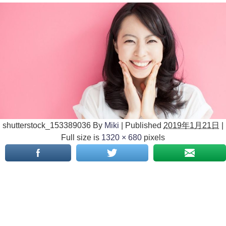
shutterstock_153389036
By
Miki
|
Published
2019年1月21日
|
Full size is
1320 × 680
pixels