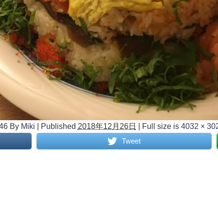
46
By
Miki
|
Published
2018年12月26日
|
Full size is
4032 × 30
Tweet