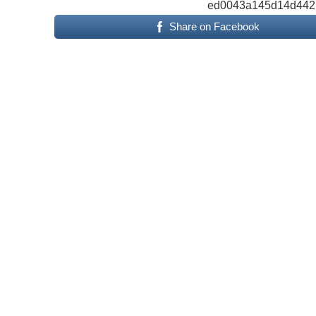
ed0043a145d14d442
Share on Facebook