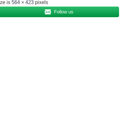
ize is
564 × 423
pixels
Follow us