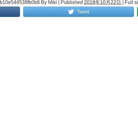
b10e544538fb0b8
By
Miki
|
Published
2018年10月22日
|
Full s
Tweet