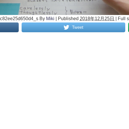
7c82ee25d650d4_s
By
Miki
|
Published
2018年12月25日
|
Full s
Tweet