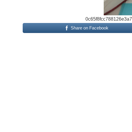
0c65f8fcc788126e3a
Share on Facebook