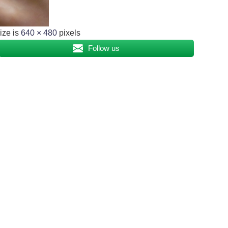
ize is
640 × 480
pixels
Follow us