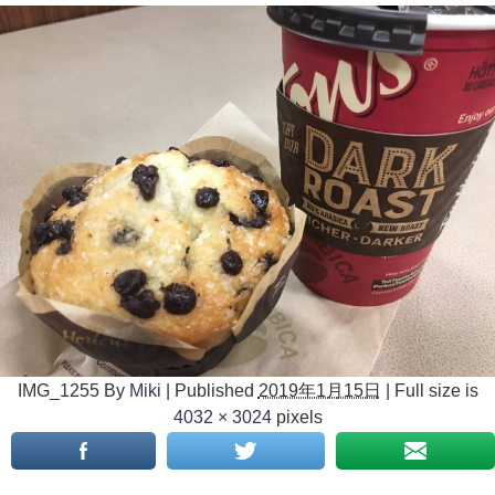
IMG_1255
By
Miki
|
Published
2019年1月15日
|
Full size is
4032 × 3024
pixels