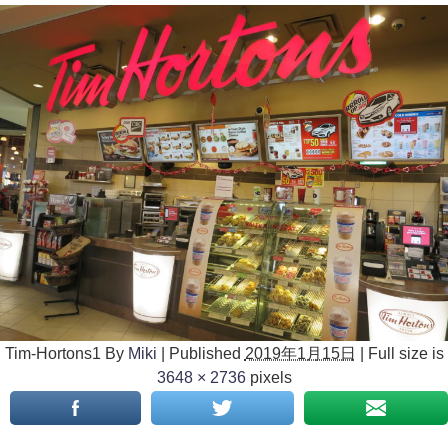
Tim-Hortons1
By
Miki
|
Published
2019年1月15日
|
Full size is
3648 × 2736
pixels