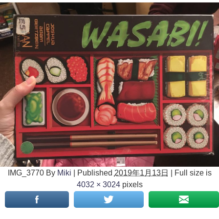
IMG_3770
By
Miki
|
Published
2019年1月13日
|
Full size is
4032 × 3024
pixels