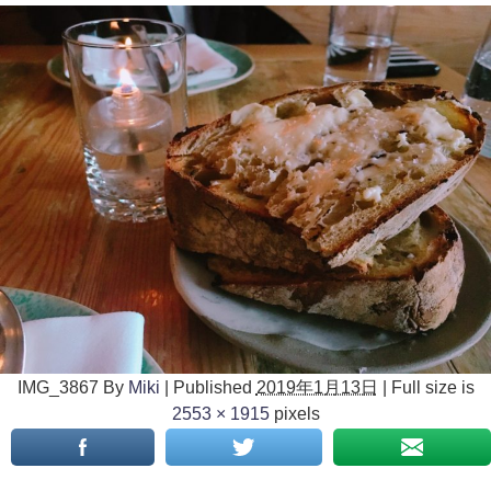
IMG_3867
By
Miki
|
Published
2019年1月13日
|
Full size is
2553 × 1915
pixels