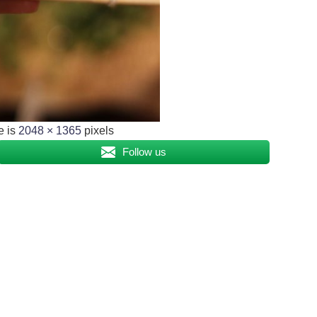
e is
2048 × 1365
pixels
Follow us