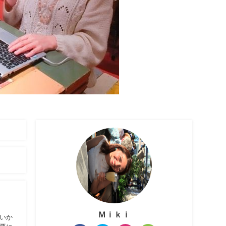
Ｍｉｋｉ
いか