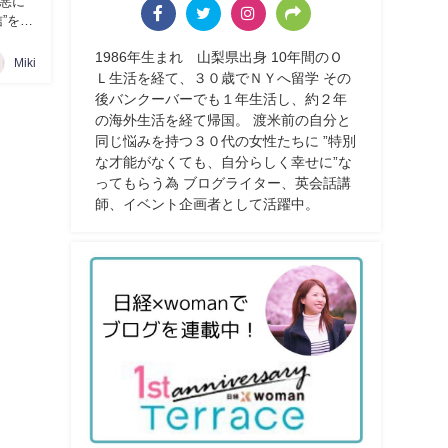
悪に
”を付
1986年生まれ 山梨県出身 10年間のＯ
Miki
Ｌ生活を経て、３０歳でＮＹへ留学 その
後バンクーバーでも１年生活し、約２年
の海外生活を経て帰国。 渡米前の自分と
同じ悩みを持つ３０代の女性たちに ”特別
な才能がなくても、自分らしく幸せに”な
ってもらう為 ブログライター、英会話講
師、イベント企画者として活躍中。