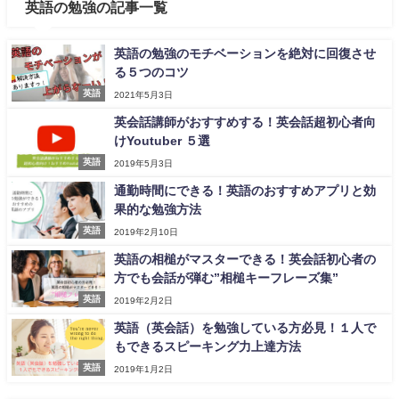
英語の勉強の記事一覧
英語の勉強のモチベーションを絶対に回復させ
る５つのコツ
英語
2021年5月3日
英会話講師がおすすめする！英会話超初心者向
けYoutuber ５選
英語
2019年5月3日
通勤時間にできる！英語のおすすめアプリと効
果的な勉強方法
英語
2019年2月10日
英語の相槌がマスターできる！英会話初心者の
方でも会話が弾む”相槌キーフレーズ集”
英語
2019年2月2日
英語（英会話）を勉強している方必見！１人で
もできるスピーキング力上達方法
英語
2019年1月2日