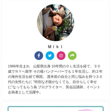
Ｍｉｋｉ
1986年生まれ 山梨県出身 10年間のＯＬ生活を経て、３０
歳でＮＹへ留学 その後バンクーバーでも１年生活し、約２年
の海外生活を経て帰国。 渡米前の自分と同じ悩みを持つ３０
代の女性たちに ”特別な才能がなくても、自分らしく幸せ
に”なってもらう為 ブログライター、英会話講師、イベント
企画者として活躍中。