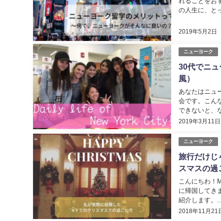
れることをお
の人生に、と
したが、年齢は
2019年5月2日
ニューヨーク
30代でニ
風）
あなたはニュ
会です。こん
できないと、
お伝えする「３
2019年3月11日
ニューヨーク
旅行だけじ
スマスの過
こんにちわ！
に帰国してき
紹介します。..
2018年11月21