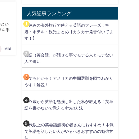
人気記事ランキング
学とい
夏休みの海外旅行で使える英語のフレーズ！空
リを手
港・ホテル・観光まとめ【カタカナ発音付いてま
す！】
Miki
英語（英会話）が話せる事でモテる人とモテない
人の違い
誰でもわかる！アメリカの中間選挙を図でわかり
やすく解説！
３０歳から英語を勉強し出した私が教える！英単
語を書かないで覚える4つの方法
30代以上の英会話超初心者さんにおすすめ！本気
で英語を話したい人がやるべきおすすめの勉強方
法