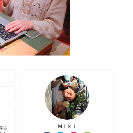
Ｍｉｋｉ
学さ