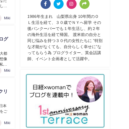
なた
しま
1986年生まれ 山梨県出身 10年間のＯ
Miki
Ｌ生活を経て、３０歳でＮＹへ留学 その
後バンクーバーでも１年生活し、約２年
の海外生活を経て帰国。 渡米前の自分と
ログ
同じ悩みを持つ３０代の女性たちに ”特別
な才能がなくても、自分らしく幸せに”な
ってもらう為 ブログライター、英会話講
大都
師、イベント企画者として活躍中。
想像
私が
Miki
クリ
日本
をご
Miki