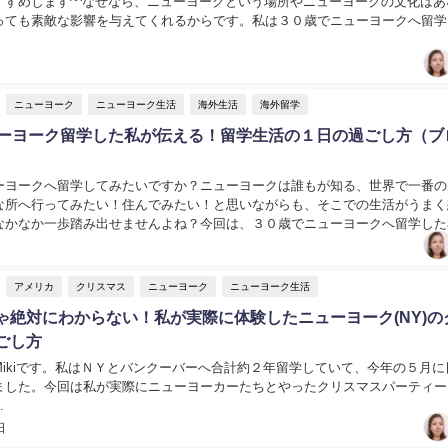
すすめします^^なぜなら、ニューヨークという場所やニューヨークの文化はあ
っても素敵な影響を与えてくれるからです。私は３０歳でニューヨークへ留学
ともあれ、ニューヨークという場所で住めて、本当...
ニューヨーク
ニューヨーク生活
海外生活
海外留学
ューヨーク留学した私が伝える！留学生活の１日の過ごし方（ブ
ーヨークへ留学してみたいですか？ニューヨークは誰もが知る、世界で一番の
な所へ行ってみたい！住んでみたい！と思いながらも、そこでの生活がうまく
なかなか一歩踏み出せませんよね？今回は、３０歳でニューヨークへ留学した
０代のニューヨーク留学生の１日の過ごし方」をブロ...
アメリカ
クリスマス
ニューヨーク
ニューヨーク生活
ゃ絶対にわからない！私が実際に体験したニューヨーク(NY)の
ごし方
Mikiです。私はＮＹとバンクーバーへ合計約２年留学していて、今年の５月に
ました。今回は私が実際にニューヨーカーたちとやったクリスマスパーティー
.
日