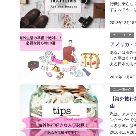
行機に乗らな
すよね？今回
を紹介します。.
2018年12月18
ニューヨーク
アメリカ・
あなたは海外
った事はあり
える日本のも
うとすると、日
2018年12月4日
ニューヨーク
【海外旅行
由
私は、アメリ
ンクーバーで
大きな違いは
します。今回は
2018年11月28