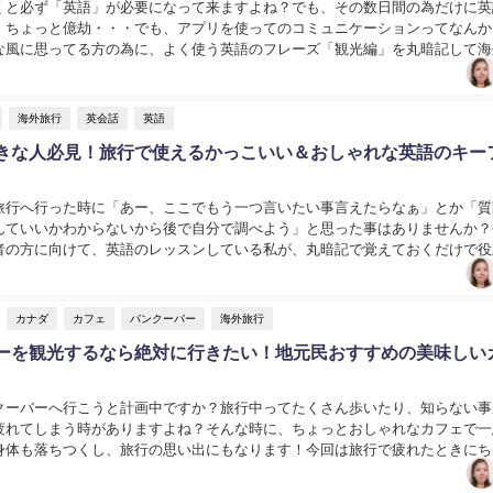
くと必ず「英語」が必要になって来ますよね？でも、その数日間の為だけに英
、ちょっと億劫・・・でも、アプリを使ってのコミュニケーションってなんか
な風に思ってる方の為に、よく使う英語のフレーズ「観光編」を丸暗記して海
すすめします。英語を勉強せずに、観光で想定できる...
海外旅行
英会話
英語
きな人必見！旅行で使えるかっこいい＆おしゃれな英語のキー
旅行へ行った時に「あー、ここでもう一つ言いたい事言えたらなぁ」とか「質
んていいかわからないから後で自分で調べよう」と思った事はありませんか？
者の方に向けて、英語のレッスンしている私が、丸暗記で覚えておくだけで役
おしゃれな英語のキーフレーズ10個」をお伝えしま...
カナダ
カフェ
バンクーバー
海外旅行
ーを観光するなら絶対に行きたい！地元民おすすめの美味しい
クーバーへ行こうと計画中ですか？旅行中ってたくさん歩いたり、知らない事
疲れてしまう時がありますよね？そんな時に、ちょっとおしゃれなカフェで一
身体も落ちつくし、旅行の思い出にもなります！今回は旅行で疲れたときにち
元民も好きなカフェを紹介します！...