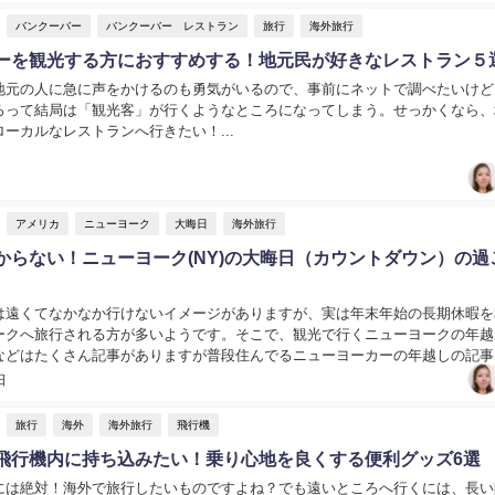
バンクーバー
バンクーバー レストラン
旅行
海外旅行
ーを観光する方におすすめする！地元民が好きなレストラン５
地元の人に急に声をかけるのも勇気がいるので、事前にネットで調べたいけど
ろって結局は「観光客」が行くようなところになってしまう。せっかくなら、
ーカルなレストランへ行きたい！...
アメリカ
ニューヨーク
大晦日
海外旅行
からない！ニューヨーク(NY)の大晦日（カウントダウン）の過
は遠くてなかなか行けないイメージがありますが、実は年末年始の長期休暇を
ークへ旅行される方が多いようです。そこで、観光で行くニューヨークの年越
などはたくさん記事がありますが普段住んでるニューヨーカーの年越しの記事
。今回は「ニューヨーク（ＮＹ）大晦日（カウントダ...
日
旅行
海外
海外旅行
飛行機
飛行機内に持ち込みたい！乗り心地を良くする便利グッズ6選
には絶対！海外で旅行したいものですよね？でも遠いところへ行くには、長い