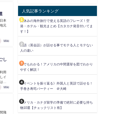
人気記事ランキング
選
日本
夏休みの海外旅行で使える英語のフレーズ！空
地元
港・ホテル・観光まとめ【カタカナ発音付いてま
す！】
Miki
英語（英会話）が話せる事でモテる人とモテない
人の違い
ごし
誰でもわかる！アメリカの中間選挙を図でわかり
やすく解説！
利用
しイ
はあ
《イベントを振り返る》外国人と英語で話せる！
Miki
手巻き寿司パーティー ＠大崎
アメリカ・カナダ留学の準備で絶対に必要な持ち
物10選【チェックリスト有】
間飛