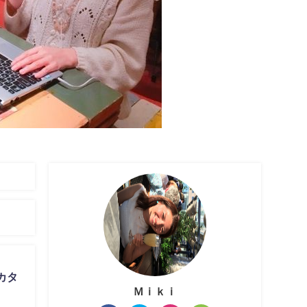
カタ
Ｍｉｋｉ