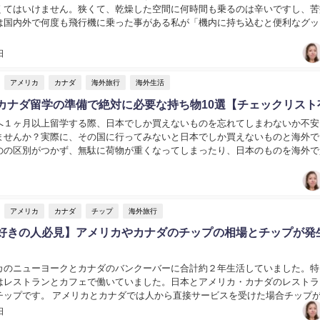
くてはいけません。狭くて、乾燥した空間に何時間も乗るのは辛いですし、苦
は国内外で何度も飛行機に乗った事がある私が「機内に持ち込むと便利なグッ
..
日
アメリカ
カナダ
海外旅行
海外生活
カナダ留学の準備で絶対に必要な持ち物10選【チェックリスト
へ１ヶ月以上留学する際、日本でしか買えないものを忘れてしまわないか不安
ませんか？実際に、その国に行ってみないと日本でしか買えないものと海外で
のの区別がつかず、無駄に荷物が重くなってしまったり、日本のものを海外で
本では数百円のものが３倍以上の価格になってしまう...
アメリカ
カナダ
チップ
海外旅行
好きの人必見】アメリカやカナダのチップの相場とチップが発
カのニューヨークとカナダのバンクーバーに合計約２年生活していました。特
はレストランとカフェで働いていました。日本とアメリカ・カナダのレストラ
チップです。 アメリカとカナダでは人から直接サービスを受けた場合チップ
なぜ海外ではチップが発生するのか？...
日