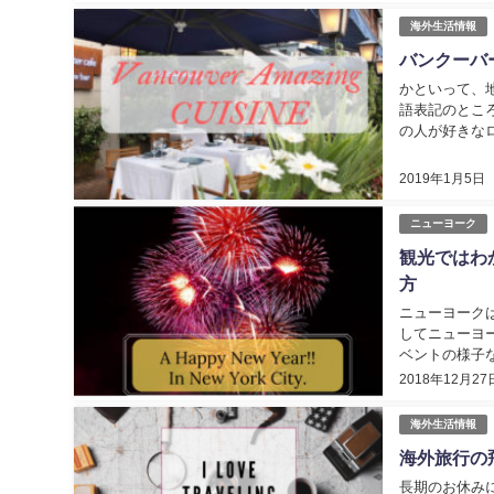
海外生活情報
バンクーバ
かといって、
語表記のとこ
の人が好きなロ
2019年1月5日
ニューヨーク
観光ではわ
方
ニューヨーク
してニューヨ
ベントの様子
まりありません
2018年12月27
海外生活情報
海外旅行の
長期のお休み