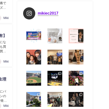
痛で
ズ」
mikiec2017
Miki
有】
にな
も買
買お
Miki
生理
にバ
ンの
が発生
Miki