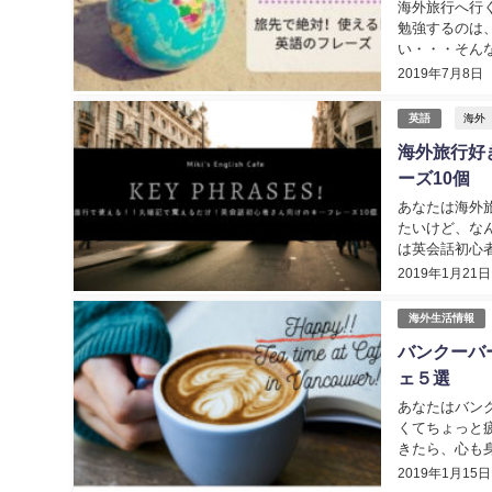
海外旅行へ行
勉強するのは
い・・・そん
行へ行くのをお
2019年7月8日
海外
英語
海外旅行好
ーズ10個
あなたは海外
たいけど、な
は英会話初心
「かっこいい＆
2019年1月21日
海外生活情報
バンクーバ
ェ５選
あなたはバン
くてちょっと
きたら、心も
と一息できる地
2019年1月15日