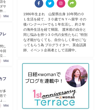
語を
ダサ
外旅
1986年生まれ 山梨県出身 10年間のＯ
Miki
Ｌ生活を経て、３０歳でＮＹへ留学 その
後バンクーバーでも１年生活し、約２年
の海外生活を経て帰国。 渡米前の自分と
フレ
同じ悩みを持つ３０代の女性たちに ”特別
な才能がなくても、自分らしく幸せに”な
ってもらう為 ブログライター、英会話講
問し
師、イベント企画者として活躍中。
今回
立つ
Miki
カフ
が多
息で
ょっ
Miki