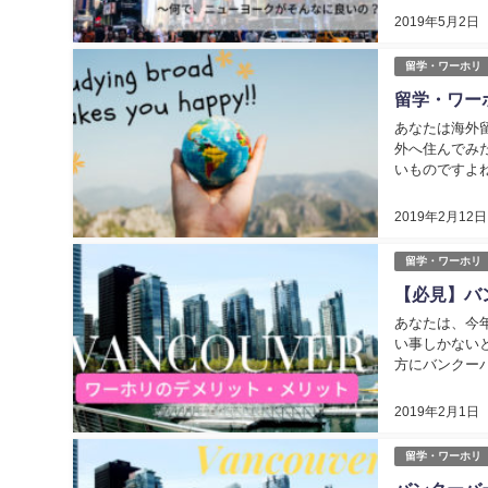
2019年5月2日
留学・ワーホリ
留学・ワー
あなたは海外
外へ住んでみ
いものですよ
国の選び方」に
2019年2月12日
留学・ワーホリ
【必見】バ
あなたは、今
い事しかない
方にバンクー
ット」をお伝え
2019年2月1日
留学・ワーホリ