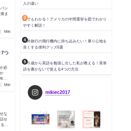
人の違い
「バン
最後ま
誰でもわかる！アメリカの中間選挙を図でわかり
やすく解説！
Miki
海外旅行の飛行機内に持ち込みたい！乗り心地を
良くする便利グッズ6選
7つ
３０歳から英語を勉強し出した私が教える！英単
が必
語を書かないで覚える4つの方法
か
年の
Miki
mikiec2017
せな
話せ
する事