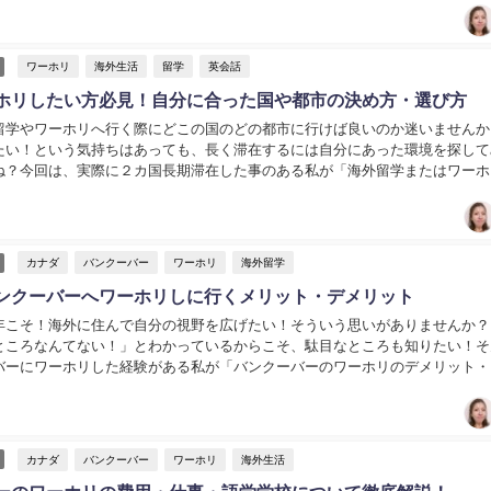
ワーホリ
海外生活
留学
英会話
ホリしたい方必見！自分に合った国や都市の決め方・選び方
留学やワーホリへ行く際にどこの国のどの都市に行けば良いのか迷いませんか
たい！という気持ちはあっても、長く滞在するには自分にあった環境を探して
ね？今回は、実際に２カ国長期滞在した事のある私が「海外留学またはワーホ
ついてお話します。...
カナダ
バンクーバー
ワーホリ
海外留学
ンクーバーへワーホリしに行くメリット・デメリット
年こそ！海外に住んで自分の視野を広げたい！そういう思いがありませんか？
ところなんてない！」とわかっているからこそ、駄目なところも知りたい！そ
バーにワーホリした経験がある私が「バンクーバーのワーホリのデメリット・
します。...
カナダ
バンクーバー
ワーホリ
海外生活