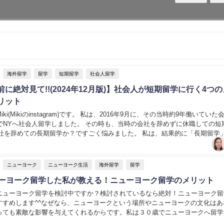
海外留学
留学
短期留学
社会人留学
に絶対見て!!(2024年12月版)】社会人が短期留学に行く4つ
リット
ki(Mikiのinstagram)です。 私は、2016年9月に、その当時約9年働いていた
歳でNYへ社会人留学しました。 その時も、当時の会社を辞めずに休職しての短
会社を辞めての長期留学か？ですごく悩みました。 私は、結果的に「長期留学
実は、今年...
ニューヨーク
ニューヨーク生活
海外留学
留学
ューヨーク留学した私が教える！ニューヨーク留学のメリット
ニューヨーク留学を検討中ですか？検討されているなら絶対！ニューヨーク留
すすめします^^なぜなら、ニューヨークという場所やニューヨークの文化はあ
っても素敵な影響を与えてくれるからです。私は３０歳でニューヨークへ留学
ともあれ、ニューヨークという場所で住めて、本当...