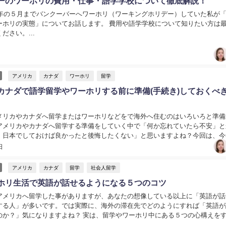
ーのワーホリの費用・仕事・語学学校について徹底解説！
18年の５月までバンクーバーへワーホリ（ワーキングホリデー）していた私が
ーホリの実態」についてお話します。 費用や語学学校について知りたい方は
ださい。...
アメリカ
カナダ
ワーホリ
留学
カナダで語学留学やワーホリする前に準備(手続き)しておくべき
メリカやカナダへ留学またはワーホリなどをで海外へ住むのはいろいろと準備
アメリカやカナダへ留学する準備をしていく中で「何か忘れていたら不安」と
、日本でしておけば良かったと後悔したくない」と思いますよね？今回は、今
カとカナダで生活していた私が実際に行ってから日本で...
日
アメリカ
カナダ
留学
社会人留学
ホリ生活で英語が話せるようになる５つのコツ
アメリカへ留学した事がありますが、あなたの想像している以上に「英語が話
する人」が多いです。では実際に、海外の滞在先でどのようにすれば「英語が
のか？」気になりますよね？ 実は、留学やワーホリ中にある５つの心構えを
！話せるようになります。...