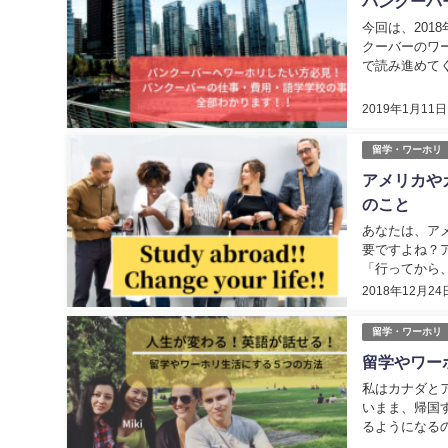
バンクーバ
今回は、20
クーバーのワ
で読み進めてく
2019年1月11日
留学・ワーホリ
アメリカや
のこと
あなたは、ア
要ですよね？
「行ってから
５月までアメリ
2018年12月24
留学・ワーホリ
留学やワー
私はカナダと
いまま、帰国
るようになる
で英語が絶対に