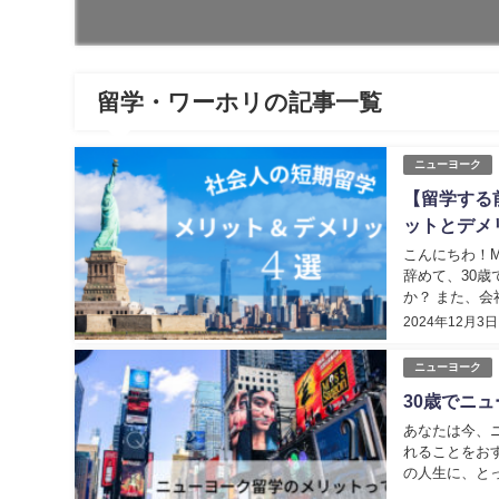
留学・ワーホリの記事一覧
ニューヨーク
【留学する前
ットとデメ
こんにちわ！Mi
辞めて、30
か？ また、
択しましたが、
2024年12月3日
ニューヨーク
30歳でニ
あなたは今、
れることをお
の人生に、と
したが、年齢は