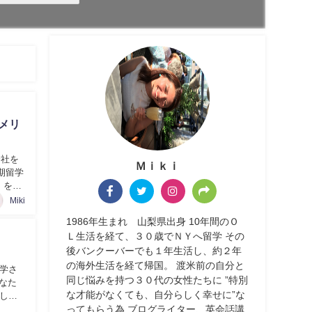
のメリ
会社を
Ｍｉｋｉ
期留学
」を選
Miki
1986年生まれ 山梨県出身 10年間のＯ
Ｌ生活を経て、３０歳でＮＹへ留学 その
後バンクーバーでも１年生活し、約２年
の海外生活を経て帰国。 渡米前の自分と
学さ
同じ悩みを持つ３０代の女性たちに ”特別
なた
な才能がなくても、自分らしく幸せに”な
しま
ってもらう為 ブログライター、英会話講