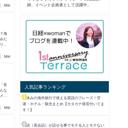
師、イベント企画者として活躍中。
Miki
？海
みた
リの
Miki
「良
人気記事ランキング
んな
メリ
夏休みの海外旅行で使える英語のフレーズ！空
港・ホテル・観光まとめ【カタカナ発音付いてま
Miki
す！】
英語（英会話）が話せる事でモテる人とモテない