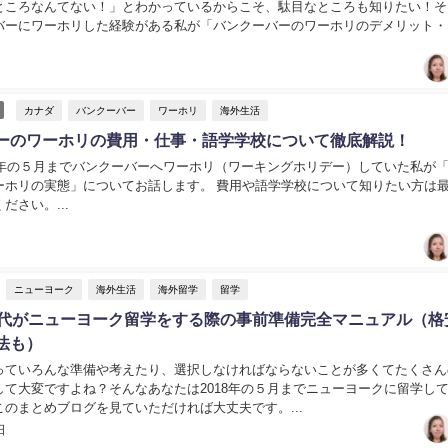
ところなんてない！」とわかっているからこそ、駄目なところも知りたい！そ
バーにワーホリした経験がある私が「バンクーバーのワーホリのデメリット・
します。...
カナダ
バンクーバー
ワーホリ
海外生活
ーのワーホリの費用・仕事・語学学校について徹底解説！
18年の５月までバンクーバーへワーホリ（ワーキングホリデー）していた私が
ーホリの実態」についてお話します。 費用や語学学校について知りたい方は
ださい。...
ニューヨーク
海外生活
海外留学
留学
0代がニューヨーク留学をする際の事前準備完全マニュアル（格
法も）
っていろんな準備や考えたり、選択しなければならないことが多くてたくさん
して大変ですよね？そんなあなたは2018年の５月までニューヨークに留学し
のまとめブログを見ていただければ大丈夫です。...
日