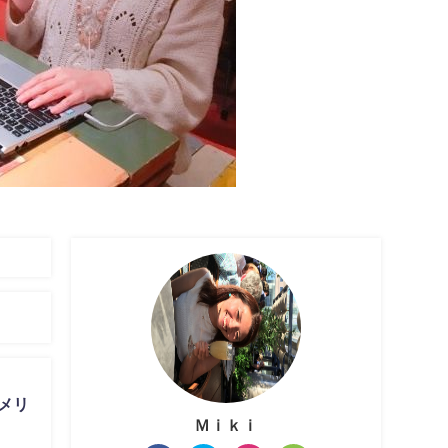
のメリ
Ｍｉｋｉ