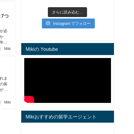
さらに読み込む...
7つ
Instagram でフォロー
が必
か
年の
Mikiの Youtube
Miki
れま
の振
が本
Miki
Mikiおすすめの留学エージェント