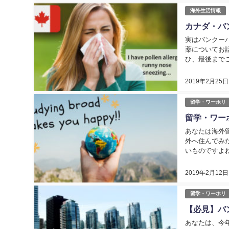
海外生活情報
カナダ・バ
実はバンクー
薬についてお
ひ、最後までこ
2019年2月25日
留学・ワーホリ
留学・ワー
あなたは海外
外へ住んでみ
いものですよ
国の選び方」に
2019年2月12日
留学・ワーホリ
【必見】バ
あなたは、今