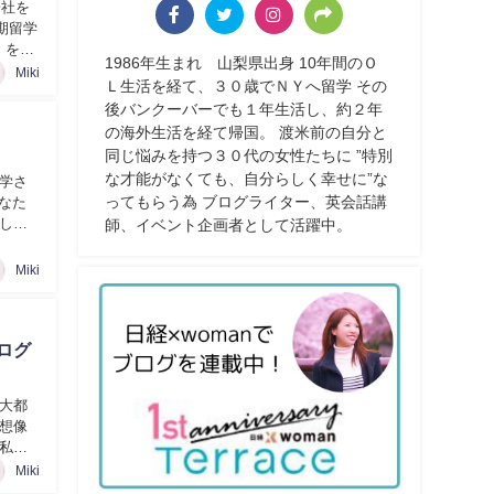
会社を
期留学
」を選
1986年生まれ 山梨県出身 10年間のＯ
Miki
Ｌ生活を経て、３０歳でＮＹへ留学 その
後バンクーバーでも１年生活し、約２年
の海外生活を経て帰国。 渡米前の自分と
同じ悩みを持つ３０代の女性たちに ”特別
な才能がなくても、自分らしく幸せに”な
学さ
ってもらう為 ブログライター、英会話講
なた
しま
師、イベント企画者として活躍中。
Miki
ログ
大都
想像
私が
Miki