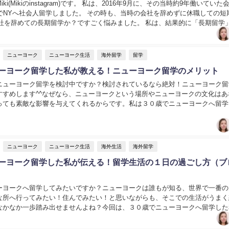
ki(Mikiのinstagram)です。 私は、2016年9月に、その当時約9年働いていた
歳でNYへ社会人留学しました。 その時も、当時の会社を辞めずに休職しての短
会社を辞めての長期留学か？ですごく悩みました。 私は、結果的に「長期留学
実は、今年...
ニューヨーク
ニューヨーク生活
海外留学
留学
ューヨーク留学した私が教える！ニューヨーク留学のメリット
ニューヨーク留学を検討中ですか？検討されているなら絶対！ニューヨーク留
すすめします^^なぜなら、ニューヨークという場所やニューヨークの文化はあ
っても素敵な影響を与えてくれるからです。私は３０歳でニューヨークへ留学
ともあれ、ニューヨークという場所で住めて、本当...
ニューヨーク
ニューヨーク生活
海外生活
海外留学
ューヨーク留学した私が伝える！留学生活の１日の過ごし方（ブ
ーヨークへ留学してみたいですか？ニューヨークは誰もが知る、世界で一番の
な所へ行ってみたい！住んでみたい！と思いながらも、そこでの生活がうまく
なかなか一歩踏み出せませんよね？今回は、３０歳でニューヨークへ留学した
０代のニューヨーク留学生の１日の過ごし方」をブロ...