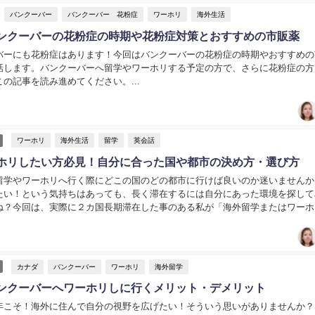
バンクーバー
バンクーバー 花粉症
ワーホリ
海外生活
ンクーバーの花粉症の時期や花粉症対策とおすすめの市販薬
バーにも花粉症はあります！今回はバンクーバーの花粉症の時期やおすすめの
話します。バンクーバーへ留学やワーホリする予定の方で、さらに花粉症の方
の記事を読み進めてください。...
ワーホリ
海外生活
留学
英会話
ホリしたい方必見！自分に合った国や都市の決め方・選び方
留学やワーホリへ行く際にどこの国のどの都市に行けば良いのか迷いませんか
たい！という気持ちはあっても、長く滞在するには自分にあった環境を探して
ね？今回は、実際に２カ国長期滞在した事のある私が「海外留学またはワーホ
ついてお話します。...
カナダ
バンクーバー
ワーホリ
海外留学
ンクーバーへワーホリしに行くメリット・デメリット
年こそ！海外に住んで自分の視野を広げたい！そういう思いがありませんか？