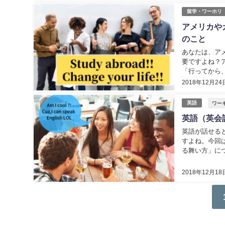
留学・ワーホリ
アメリカや
のこと
あなたは、ア
要ですよね？
「行ってから
５月までアメリ
2018年12月24
ワー
英語
英語（英会
英語が話せる
すよね。今回
る舞い方」に
当なのかお伝え
2018年12月18