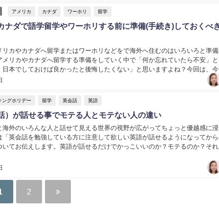
アメリカ
カナダ
ワーホリ
留学
カナダで語学留学やワーホリする前に準備(手続き)しておくべき
メリカやカナダへ留学またはワーホリなどをで海外へ住むのはいろいろと準備
アメリカやカナダへ留学する準備をしていく中で「何か忘れていたら不安」と
、日本でしておけば良かったと後悔したくない」と思いますよね？今回は、今
カとカナダで生活していた私が実際に行ってから日本で...
日
キングホリデー
留学
英会話
英語
話）が話せる事でモテる人とモテない人の違い
と海外のいろんな人と話せて見える世界の視野が広がってちょっと優越感に浸
は「英会話を勉強している方に注意して欲しい英語が話せるようになってから
ついてお伝えします。英語が話せるだけでかっこいいのか？モテるのか？それ
します。...
日
1
2