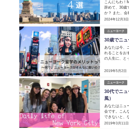
こんにちわ！Mi
辞めて、30
か？ また、
択しましたが、
2024年12月3日
ニューヨーク
30歳でニ
あなたは今、
れることをお
の人生に、と
したが、年齢は
2019年5月2日
ニューヨーク
30代でニ
風）
あなたはニュ
会です。こん
できないと、
お伝えする「３
2019年3月11日