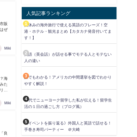
人気記事ランキング
市販
夏休みの海外旅行で使える英語のフレーズ！空
はぜ
港・ホテル・観光まとめ【カタカナ発音付いてま
す！】
Miki
英語（英会話）が話せる事でモテる人とモテない
人の違い
誰でもわかる！アメリカの中間選挙を図でわかり
？海
やすく解説！
みた
リの
30代でニューヨーク留学した私が伝える！留学生
Miki
活の１日の過ごし方（ブログ風）
《イベントを振り返る》外国人と英語で話せる！
手巻き寿司パーティー ＠大崎
「良