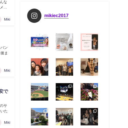
んな
メリ
mikiec2017
Miki
「バン
最後ま
Miki
安で
のサ
ていた
Miki