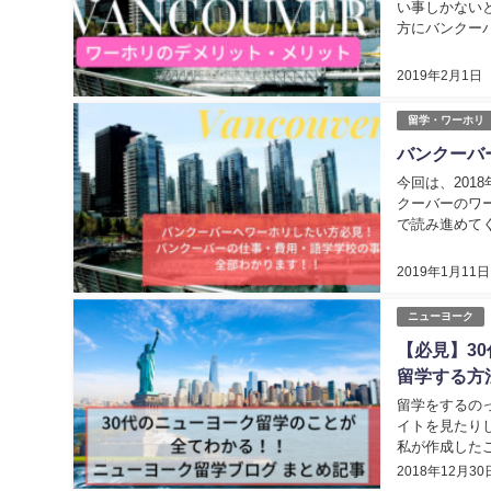
い事しかない
方にバンクー
ット」をお伝え
2019年2月1日
留学・ワーホリ
バンクーバ
今回は、20
クーバーのワ
で読み進めてく
2019年1月11日
ニューヨーク
【必見】3
留学する方
留学をするの
イトを見たり
私が作成したこ
2018年12月30